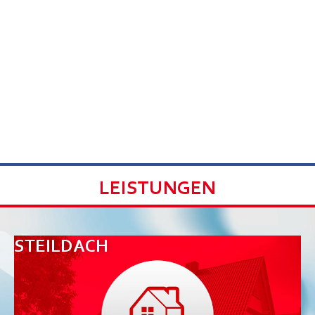
LEISTUNGEN
STEILDACH
F