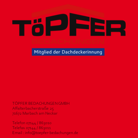
TÖPFER BEDACHUNGEN GMBH
Affalterbacherstraße 25
71672 Marbach am Neckar
Telefon 07144 / 863010
Telefax 07144 / 863011
Email : info@toepfer-bedachungen.de