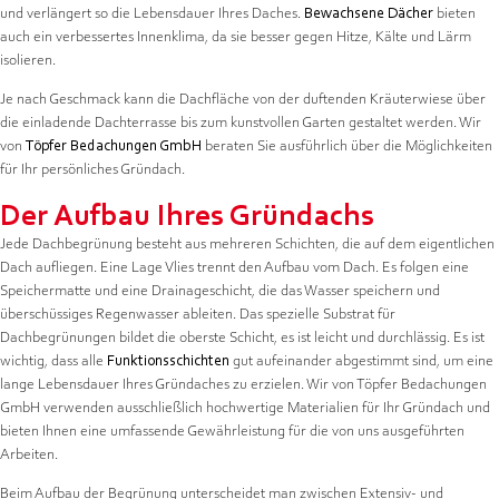
und verlängert so die Lebensdauer Ihres Daches.
Bewachsene Dächer
bieten
auch ein verbessertes Innenklima, da sie besser gegen Hitze, Kälte und Lärm
isolieren.
Je nach Geschmack kann die Dachfläche von der duftenden Kräuterwiese über
die einladende Dachterrasse bis zum kunstvollen Garten gestaltet werden. Wir
von
Töpfer Bedachungen GmbH
beraten Sie ausführlich über die Möglichkeiten
für Ihr persönliches Gründach.
Der Aufbau Ihres Gründachs
Jede Dachbegrünung besteht aus mehreren Schichten, die auf dem eigentlichen
Dach aufliegen. Eine Lage Vlies trennt den Aufbau vom Dach. Es folgen eine
Speichermatte und eine Drainageschicht, die das Wasser speichern und
überschüssiges Regenwasser ableiten. Das spezielle Substrat für
Dachbegrünungen bildet die oberste Schicht, es ist leicht und durchlässig. Es ist
wichtig, dass alle
Funktionsschichten
gut aufeinander abgestimmt sind, um eine
lange Lebensdauer Ihres Gründaches zu erzielen. Wir von Töpfer Bedachungen
GmbH verwenden ausschließlich hochwertige Materialien für Ihr Gründach und
bieten Ihnen eine umfassende Gewährleistung für die von uns ausgeführten
Arbeiten.
Beim Aufbau der Begrünung unterscheidet man zwischen Extensiv- und