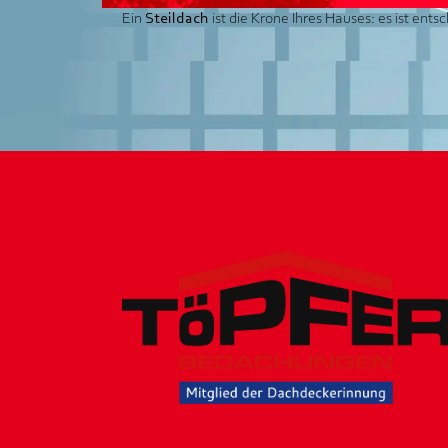
Ein
Steildach
ist die Krone Ihres Hauses: es ist ent