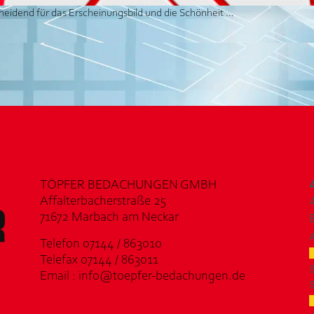
scheidend für das Erscheinungsbild und die Schönheit …
TÖPFER BEDACHUNGEN GMBH
Affalterbacherstraße 25
71672 Marbach am Neckar
Telefon 07144 / 863010
Telefax 07144 / 863011
Email : info@toepfer-bedachungen.de
S