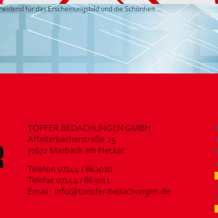
scheidend für das Erscheinungsbild und die Schönheit …
TÖPFER BEDACHUNGEN GMBH
Affalterbacherstraße 25
71672 Marbach am Neckar
Telefon 07144 / 863010
Telefax 07144 / 863011
Email : info@toepfer-bedachungen.de
S