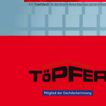
Ein
Steildach
ist die Krone Ihres Hauses: es ist ent