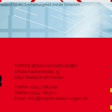
scheidend für das Erscheinungsbild und die Schönheit …
TÖPFER BEDACHUNGEN GMBH
Affalterbacherstraße 25
71672 Marbach am Neckar
Telefon 07144 / 863010
Telefax 07144 / 863011
Email : info@toepfer-bedachungen.de
S