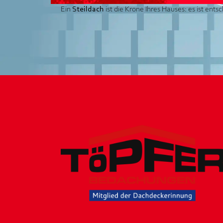
Ein
Steildach
ist die Krone Ihres Hauses: es ist ent