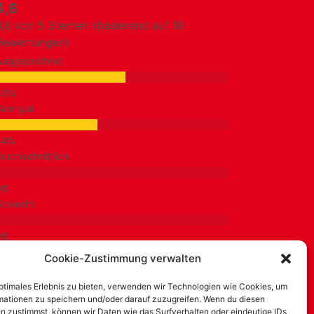
4,6
4,6 von 5 Sternen (basierend auf 18
Bewertungen)
Ausgezeichnet
ehr gut
urchschnittlich
chlecht
urchtbar
Cookie-Zustimmung verwalten
optimales Erlebnis zu bieten, verwenden wir Technologien wie Cookies, um
mationen zu speichern und/oder darauf zuzugreifen. Wenn du diesen
n zustimmst, können wir Daten wie das Surfverhalten oder eindeutige IDs