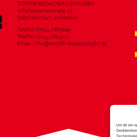
TÖPFER BEDACHUNGEN GMBH
Affalterbacherstraße 25
71672 Marbach am Neckar
Telefon 07144 / 863010
Telefax 07144 / 863011
Email : info@toepfer-bedachungen.de
S
D
S
F
Um dir ein 
Geräteinfor
Technologie