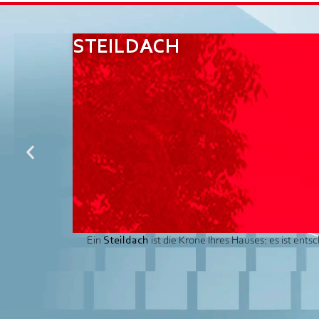
STEILDACH
Ein
Steildach
ist die Krone Ihres Hauses: es ist ent