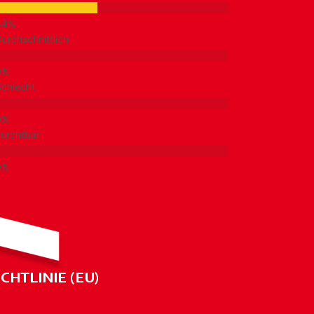
urchschnittlich
chlecht
urchtbar
CHTLINIE (EU)