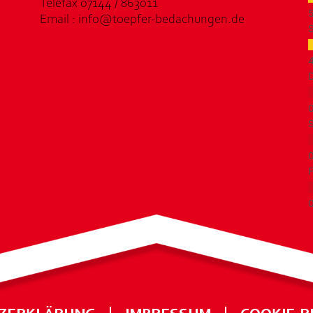
Telefax 07144 / 863011
Email : info@toepfer-bedachungen.de
S
D
S
F
ZERKLÄRUNG
IMPRESSUM
COOKIE-RI