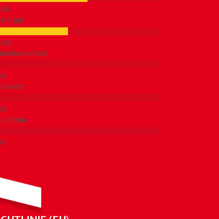
ehr gut
urchschnittlich
chlecht
urchtbar
CHTLINIE (EU)